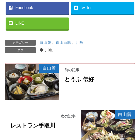
Facebook
twitter
LINE
白山麓
、
白山百膳
、
川魚
カテゴリー
川魚
タグ
白山麓
前の記事
とうふ 伝好
白山麓
次の記事
レストラン手取川