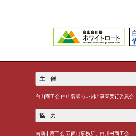
主 催
白山商工会 白山麓賑わい創出事業実行委員会
協 力
南砺市商工会 五箇山事務所、白川村商工会